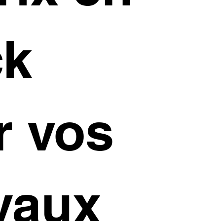
ck
r vos
vaux