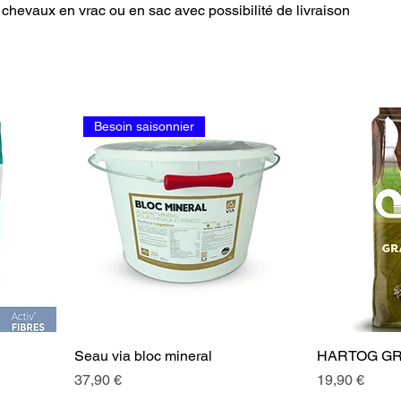
 chevaux en vrac ou en sac avec possibilité de livraison
Besoin saisonnier
Seau via bloc mineral
HARTOG GR
Prix
Prix
37,90 €
19,90 €