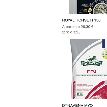
ROYAL HORSE H 150
Prix promotionnel
À partir de
26,30 €
26,30 €
/
20kg
2
6
,
3
0
€
p
a
r
2
0
K
i
l
o
g
r
DYNAVENA MYO
a