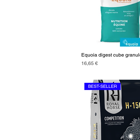
Equoia digest cube granul
Prix
16,65 €
BEST-SELLER