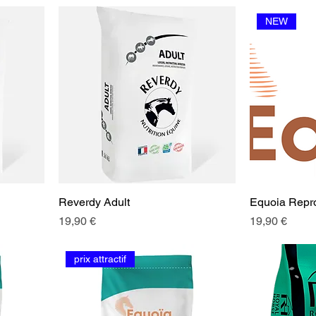
NEW
Reverdy Adult
Equoia Repro
Prix
Prix
19,90 €
19,90 €
prix attractif