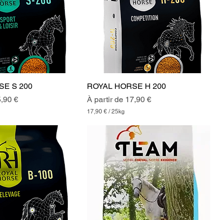
SE S 200
ROYAL HORSE H 200
onnel
Prix promotionnel
,90 €
À partir de
17,90 €
17,90 €
/
25kg
1
7
,
9
0
€
p
a
r
2
5
K