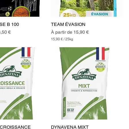
i
l
o
g
r
SE B 100
TEAM ÉVASION
a
m
onnel
Prix promotionnel
,50 €
À partir de
15,90 €
m
e
15,90 €
/
25kg
s
1
5
,
9
0
€
p
a
r
2
5
K
i
l
o
g
r
 CROISSANCE
DYNAVENA MIXT
a