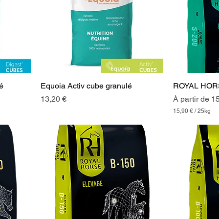
é
Equoia Activ cube granulé
ROYAL HOR
Prix
Prix promoti
13,20 €
À partir de
15
15,90 €
/
25kg
1
5
,
9
0
€
p
a
r
2
5
K