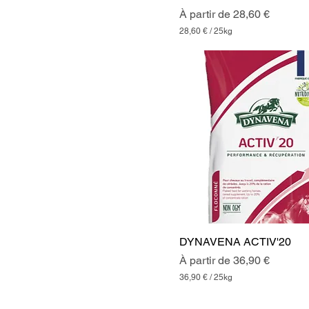
m
Prix promotionnel
À partir de
28,60 €
m
e
28,60 €
/
25kg
s
2
8
,
6
0
€
p
a
r
2
5
K
i
l
o
g
r
DYNAVENA ACTIV'20
a
m
Prix promotionnel
À partir de
36,90 €
m
e
36,90 €
/
25kg
s
3
6