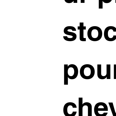
sto
pou
che