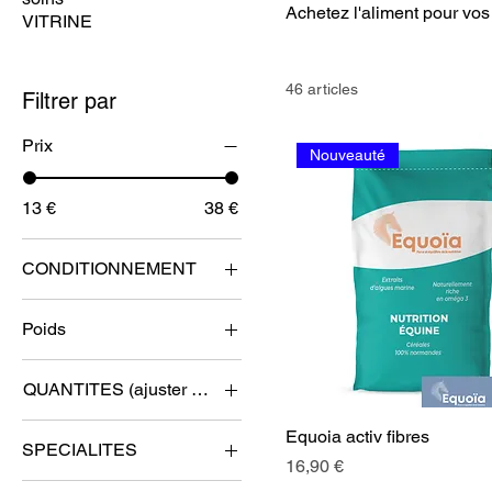
Achetez l'aliment pour vos
VITRINE
46 articles
Filtrer par
Prix
Nouveauté
13 €
38 €
CONDITIONNEMENT
10 SACS
Poids
15 SACS
15kg
5 SACS
QUANTITES (ajuster vos quantités dans le panier)
20 kg
Unité
1 SAC
Equoia activ fibres
SPECIALITES
10 SACS
Prix
16,90 €
chevaux d'élevage