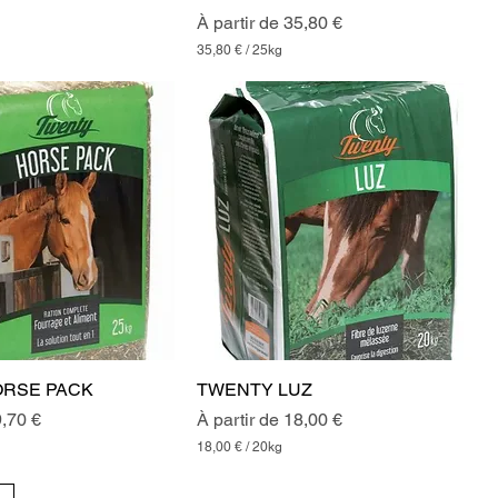
m
Prix promotionnel
À partir de
35,80 €
m
e
35,80 €
/
25kg
s
3
5
,
8
0
€
p
a
r
2
5
K
i
l
o
g
r
ORSE PACK
TWENTY LUZ
a
m
onnel
Prix promotionnel
,70 €
À partir de
18,00 €
m
e
18,00 €
/
20kg
s
1
8