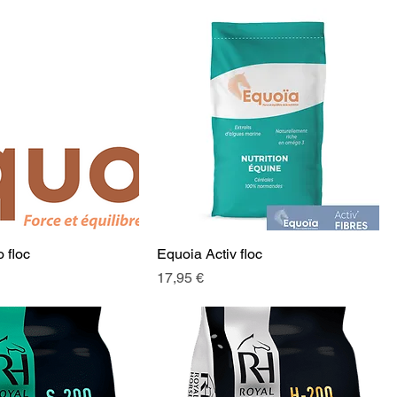
 floc
Equoia Activ floc
Prix
17,95 €