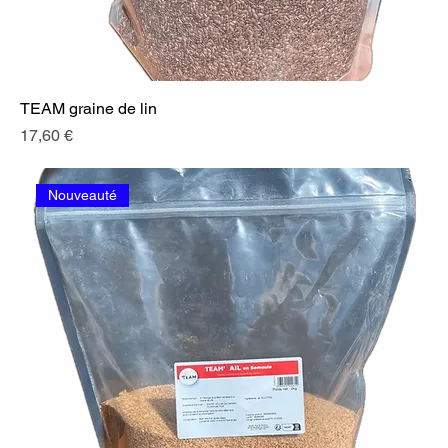
TEAM graine de lin
Prix
17,60 €
Nouveauté