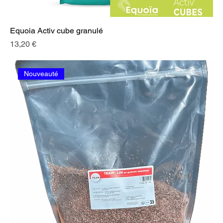
Equoia Activ cube granulé
Prix
13,20 €
Nouveauté