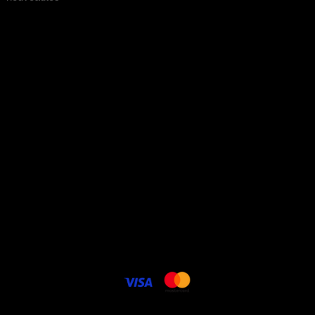
soins
promos
à propos
Conditions générales de
vente
Politique vie privée
Livraison - frais de port
Contact
Cookie politique
FAQ
Carte cadeau électronique