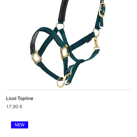
Licol Topline
Prix
17,90 €
NEW