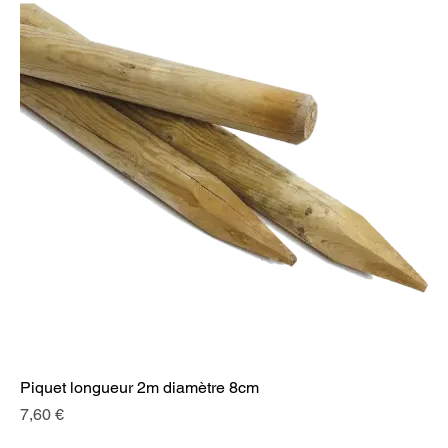
Piquet longueur 2m diamètre 8cm
Prix
7,60 €