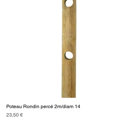
Poteau Rondin percé 2m/diam 14
Prix
23,50 €