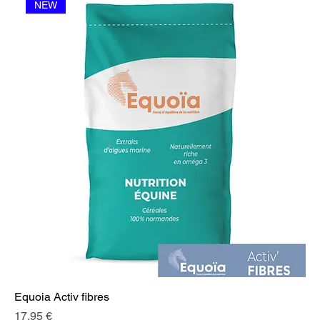
NEW
Equoia Activ fibres
Prix
17,95 €