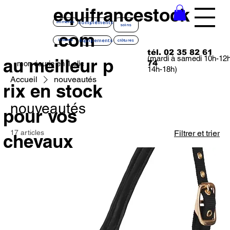
equifrancestock
compléments
aliments
soins
.com
équipements
litières
clôtures
tél. 02 35 82 61
(mardi à samedi 10h-12
au meilleur p
74
mon écurie en 1 clic
14h-18h)
Accueil
nouveautés
rix en stock
nouveautés
pour vos
17 articles
Filtrer et trier
chevaux