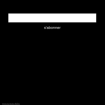
Email
*
s'abonner
Oui, abonnez-moi à votre newsletter.
aliments
litières
équipements
nouveautés