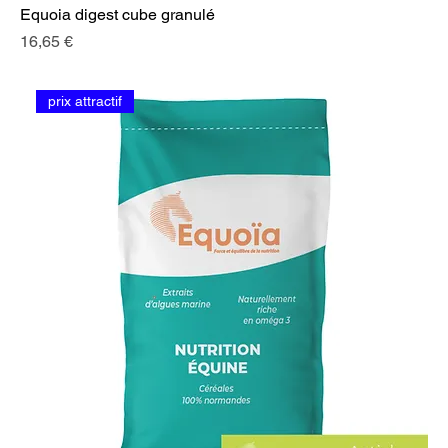
Equoia digest cube granulé
Prix
16,65 €
prix attractif