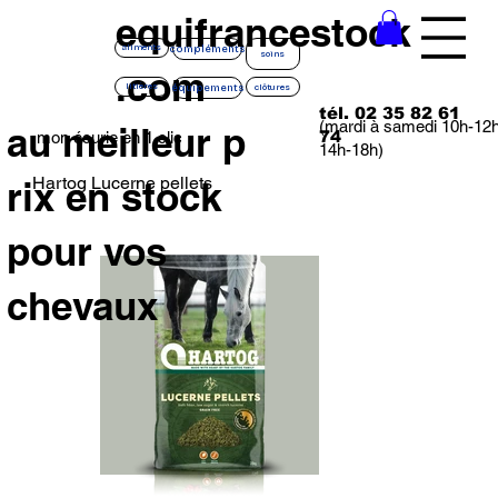
equifrancestock
compléments
aliments
soins
.com
équipements
litières
clôtures
tél. 02 35 82 61
(mardi à samedi 10h-12
au meilleur p
74
mon écurie en 1 clic
14h-18h)
Hartog Lucerne pellets
rix en stock
pour vos
chevaux