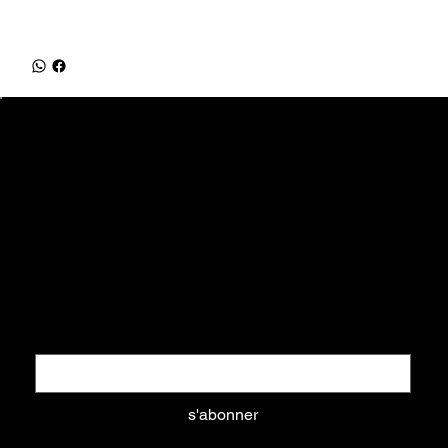
equifrancestock.com
une marque des Ets Tesson
31, route de la Mer - 76590 Belmesnil
info@equifrancestock.com
02 35 82 61 74
Restez informés
Nouveautés, promotions, ... tout ce que vous aimez
Email
*
s'abonner
Oui, abonnez-moi à votre newsletter.