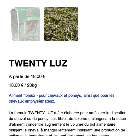
TWENTY LUZ
Prix
À partir de
18,00 €
18,00 €
18,00 € / 20kg
par
20
Kilogrammes
Aliment fibreux - pour chevaux et poneys, ainsi que pour les
chevaux emphysèmateux.
La formule TWENTY-LUZ a été élaborée pour améliorer la digestion
du cheval ou du poney. Les fibres de luzerne mélangées à la ration
d’aliment concentré augmentent le volume du bol alimentaire,
obligent le cheval à manger lentement induisant une production de
salive plus importante et limitent fortement les bouchons