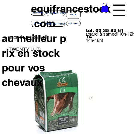
equifrancestock
compléments
aliments
soins
.com
équipements
litières
clôtures
tél. 02 35 82 61
(mardi à samedi 10h-12
au meilleur p
74
mon écurie en 1 clic
14h-18h)
TWENTY LUZ
rix en stock
pour vos
chevaux