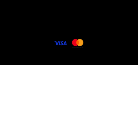
Contact
Cookie politique
FAQ
Carte cadeau électronique
© 2025 Lenencom.com. Potos DR