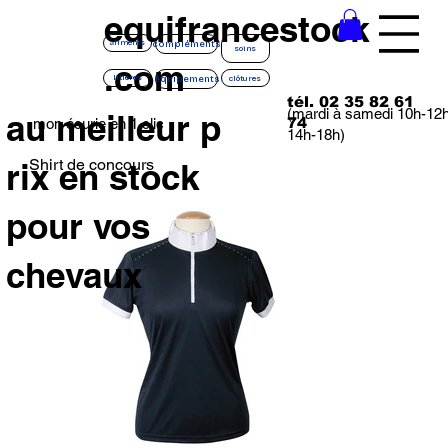
equifrancestock
compléments
aliments
soins
.com
équipements
litières
clôtures
tél. 02 35 82 61
(mardi à samedi 10h-12
au meilleur p
74
mon écurie en 1 clic
14h-18h)
Shirt de concours
rix en stock
pour vos
chevaux