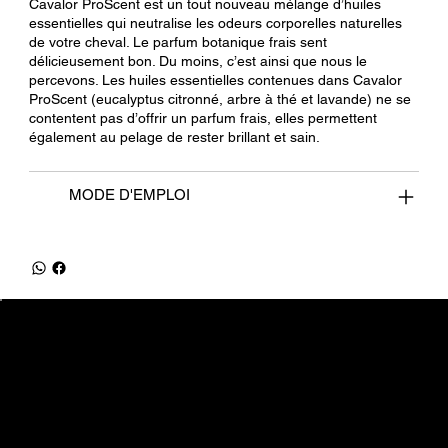
Cavalor ProScent est un tout nouveau mélange d’huiles
essentielles qui neutralise les odeurs corporelles naturelles
de votre cheval. Le parfum botanique frais sent
délicieusement bon. Du moins, c’est ainsi que nous le
percevons. Les huiles essentielles contenues dans Cavalor
ProScent (eucalyptus citronné, arbre à thé et lavande) ne se
contentent pas d’offrir un parfum frais, elles permettent
également au pelage de rester brillant et sain.
MODE D'EMPLOI
equifrancestock.com
une marque des Ets Tesson
31, route de la Mer - 76590 Belmesnil
info@equifrancestock.com
02 35 82 61 74