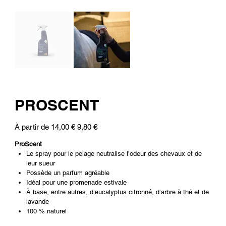
PROSCENT
Prix
Prix
À partir de
14,00 €
9,80 €
d’origine
promotionnel
ProScent
Le spray pour le pelage neutralise l’odeur des chevaux et de
leur sueur
Possède un parfum agréable
Idéal pour une promenade estivale
À base, entre autres, d’eucalyptus citronné, d’arbre à thé et de
lavande
100 % naturel