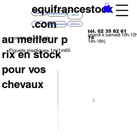
equifrancestock
compléments
aliments
soins
.com
équipements
litières
clôtures
tél. 02 35 82 61
(mardi à samedi 10h-12
au meilleur p
74
mon écurie en 1 clic
14h-18h)
Piquets plastiques 1m/1m60
rix en stock
pour vos
chevaux