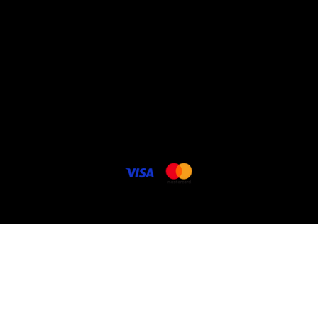
Conditions générales de
vente
Politique vie privée
Livraison - frais de port
Contact
Cookie politique
FAQ
Carte cadeau électronique
© 2025 Lenencom.com. Potos DR