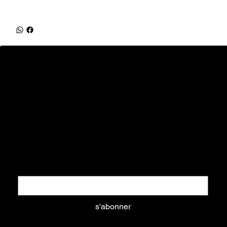
equifrancestock.com
une marque des Ets Tesson
31, route de la Mer - 76590 Belmesnil
info@equifrancestock.com
02 35 82 61 74
Restez informés
Nouveautés, promotions, ... tout ce que vous aimez
Email
*
s'abonner
Oui, abonnez-moi à votre newsletter.