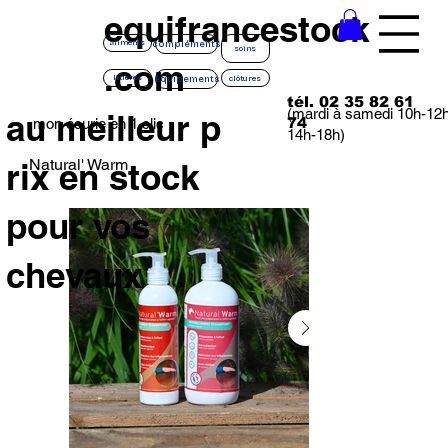
equifrancestock
compléments
aliments
soins
.com
équipements
litières
clôtures
tél. 02 35 82 61
(mardi à samedi 10h-12
au meilleur p
74
mon écurie en 1 clic
14h-18h)
Natural' Warm
rix en stock
pour vos
chevaux