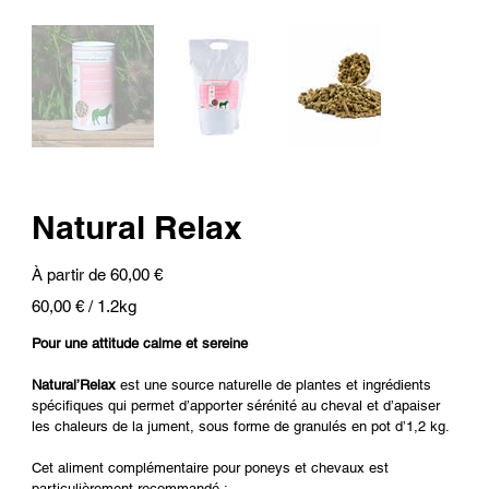
Natural Relax
Prix
À partir de
60,00 €
60,00 €
60,00 € / 1.2kg
par
1.2
Kilogrammes
Pour une attitude calme et sereine
Natural’Relax
est une source naturelle de plantes et ingrédients
spécifiques qui permet d’apporter sérénité au cheval et d’apaiser
les chaleurs de la jument, sous forme de granulés en pot d’1,2 kg.
Cet aliment complémentaire pour poneys et chevaux est
particulièrement recommandé :