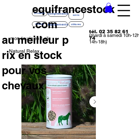
equifrancestock
compléments
aliments
soins
.com
équipements
litières
clôtures
tél. 02 35 82 61
(mardi à samedi 10h-12
au meilleur p
74
mon écurie en 1 clic
14h-18h)
Natural Relax
rix en stock
pour vos
chevaux