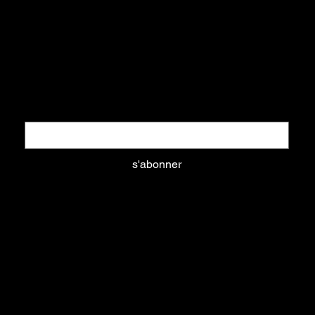
info@equifrancestock.com
02 35 82 61 74
Restez informés
Nouveautés, promotions, ... tout ce que vous aimez
Email
*
s'abonner
Oui, abonnez-moi à votre newsletter.