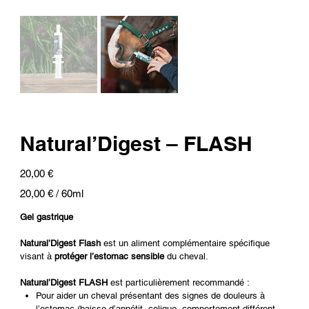
Natural’Digest – FLASH
Prix
20,00 €
20,00 €
20,00 € / 60ml
par
60
Millilitres
Gel gastrique
Natural’Digest Flash
est un aliment complémentaire spécifique
visant à
protéger l’estomac sensible
du cheval.
Natural’Digest FLASH
est particulièrement recommandé :
Pour aider un cheval présentant des signes de douleurs à
l’estomac (baisse d’appétit, colique, comportement différent,