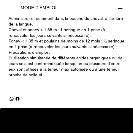
MODE D'EMPLOI
Administrer directement dans la bouche du cheval, à l’arrière
de la langue.
Cheval et poney > 1,35 m : 1 seringue en 1 prise (à
renouveler les jours suivants si nécessaire).
Poney < 1,35 m et poulains de moins de 12 mois : ½ seringue
en 1 prise (à renouveler les jours suivants si nécessaire).
Précautions d’emploi :
L’utilisation simultanée de différents acides organiques ou de
leurs sels est contre-indiquée lorsqu’un ou plusieurs d’entre
eux sont utilisés à la teneur max autorisée ou à une teneur
proche de celle-ci.
equifrancestock.com
une marque des Ets Tesson
31, route de la Mer - 76590 Belmesnil