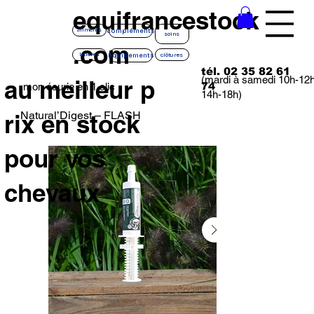
equifrancestock
compléments
aliments
soins
.com
équipements
litières
clôtures
tél. 02 35 82 61
(mardi à samedi 10h-12
au meilleur p
74
mon écurie en 1 clic
14h-18h)
Natural’Digest – FLASH
rix en stock
pour vos
chevaux