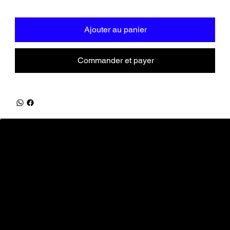
Ajouter au panier
Commander et payer
equifrancestock.com
une marque des Ets Tesson
31, route de la Mer - 76590 Belmesnil
info@equifrancestock.com
02 35 82 61 74
Restez informés
Nouveautés, promotions, ... tout ce que vous aimez