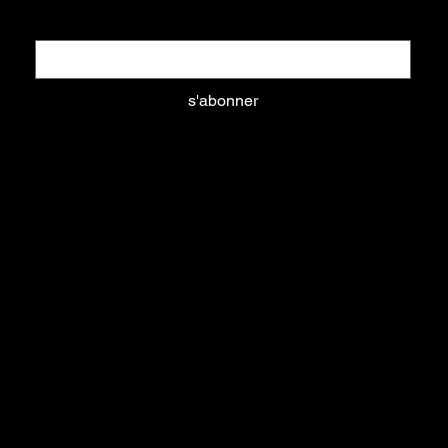
Email
*
s'abonner
Oui, abonnez-moi à votre newsletter.
aliments
litières
équipements
nouveautés