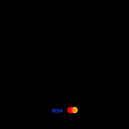
soins
promos
à propos
Conditions générales de
vente
Politique vie privée
Livraison - frais de port
Contact
Cookie politique
FAQ
Carte cadeau électronique
© 2025 Lenencom.com. Potos DR