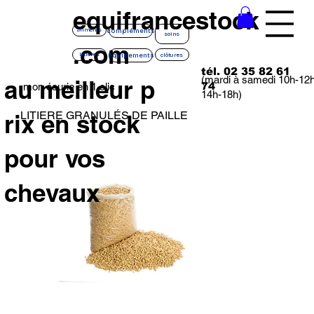
equifrancestock
compléments
aliments
soins
.com
équipements
litières
clôtures
tél. 02 35 82 61
(mardi à samedi 10h-12
au meilleur p
74
mon écurie en 1 clic
14h-18h)
LITIERE GRANULÉS DE PAILLE
rix en stock
pour vos
chevaux