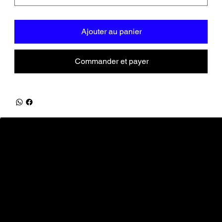
Ajouter au panier
Commander et payer
equifrancestock.com
une marque des Ets Tesson
31, route de la Mer - 76590 Belmesnil
info@equifrancestock.com
02 35 82 61 74
Restez informés
Nouveautés, promotions, ... tout ce que vous aimez