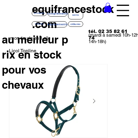
equifrancestock
compléments
aliments
soins
.com
équipements
litières
clôtures
tél. 02 35 82 61
(mardi à samedi 10h-12
au meilleur p
74
mon écurie en 1 clic
14h-18h)
Licol Topline
rix en stock
pour vos
chevaux