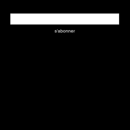
Email
*
s'abonner
Oui, abonnez-moi à votre newsletter.
aliments
litières
équipements
nouveautés