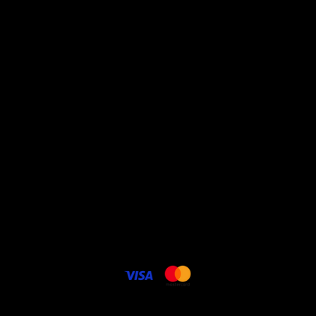
soins
promos
à propos
Conditions générales de
vente
Politique vie privée
Livraison - frais de port
Contact
Cookie politique
FAQ
Carte cadeau électronique
© 2025 Lenencom.com. Potos DR