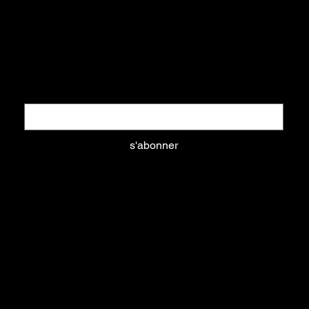
02 35 82 61 74
Restez informés
Nouveautés, promotions, ... tout ce que vous aimez
Email
*
s'abonner
Oui, abonnez-moi à votre newsletter.
aliments