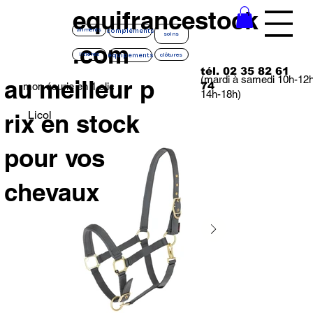
equifrancestock
compléments
aliments
soins
.com
équipements
litières
clôtures
tél. 02 35 82 61
(mardi à samedi 10h-12
au meilleur p
74
mon écurie en 1 clic
14h-18h)
Licol
rix en stock
pour vos
chevaux