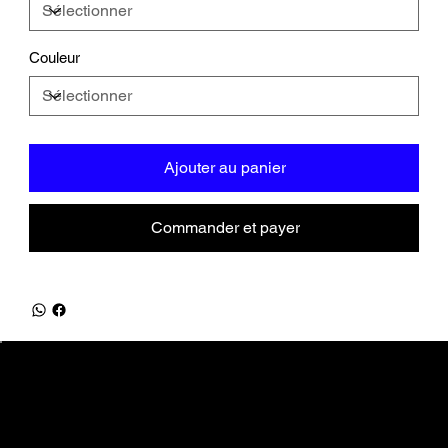
Couleur
Ajouter au panier
Commander et payer
equifrancestock.com
une marque des Ets Tesson
31, route de la Mer - 76590 Belmesnil
info@equifrancestock.com