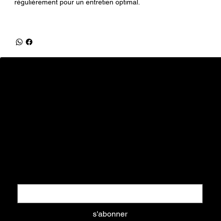
régulièrement pour un entretien optimal.
equifrancestock.com
une marque des Ets Tesson
31, route de la Mer - 76590 Belmesnil
info@equifrancestock.com
02 35 82 61 74
Restez informés
Nouveautés, promotions, ... tout ce que vous aimez
Email
*
s'abonner