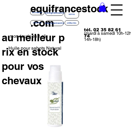
equifrancestock
compléments
aliments
soins
.com
équipements
litières
clôtures
tél. 02 35 82 61
(mardi à samedi 10h-12
au meilleur p
74
mon écurie en 1 clic
14h-18h)
Huile pour sabots Natural
rix en stock
pour vos
chevaux