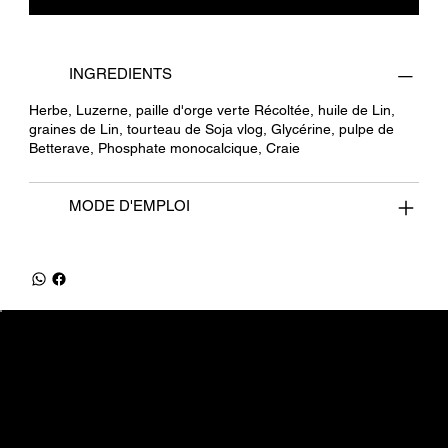
INGREDIENTS
Herbe, Luzerne, paille d'orge verte Récoltée, huile de Lin,
graines de Lin, tourteau de Soja vlog, Glycérine, pulpe de
Betterave, Phosphate monocalcique, Craie
MODE D'EMPLOI
equifrancestock.com
une marque des Ets Tesson
31, route de la Mer - 76590 Belmesnil
info@equifrancestock.com
02 35 82 61 74