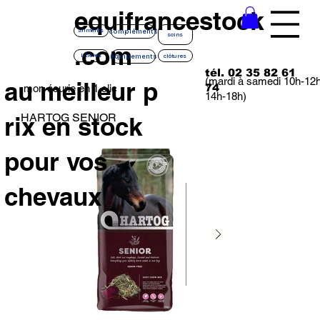
equifrancestock
compléments
aliments
soins
.com
équipements
litières
clôtures
tél. 02 35 82 61
(mardi à samedi 10h-12
au meilleur p
74
mon écurie en 1 clic
14h-18h)
HARTOG SENIOR
rix en stock
pour vos
chevaux