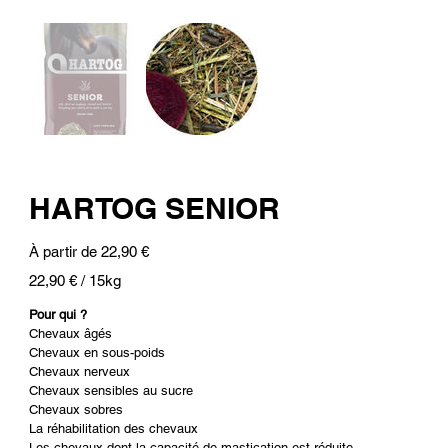
HARTOG SENIOR
Prix
À partir de
22,90 €
22,90 €
22,90 € / 15kg
par
15
Kilogrammes
Pour qui ?
Chevaux âgés
Chevaux en sous-poids
Chevaux nerveux
Chevaux sensibles au sucre
Chevaux sobres
La réhabilitation des chevaux
Les chevaux dont la capacité de mastication est réduite