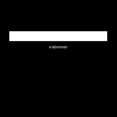
Restez informés
Nouveautés, promotions, ... tout ce que vous aimez
Email
*
s'abonner
Oui, abonnez-moi à votre newsletter.
aliments
litières