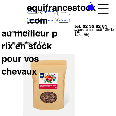
equifrancestock
compléments
aliments
soins
.com
équipements
litières
clôtures
tél. 02 35 82 61
(mardi à samedi 10h-12
au meilleur p
74
mon écurie en 1 clic
14h-18h)
Harpagophytum 1kg
rix en stock
pour vos
chevaux