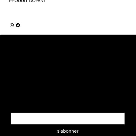
PRODUIT DOPANT
equifrancestock.com
une marque des Ets Tesson
31, route de la Mer - 76590 Belmesnil
info@equifrancestock.com
02 35 82 61 74
Restez informés
Nouveautés, promotions, ... tout ce que vous aimez
Email
*
s'abonner