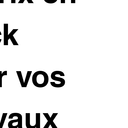
ck
r vos
vaux