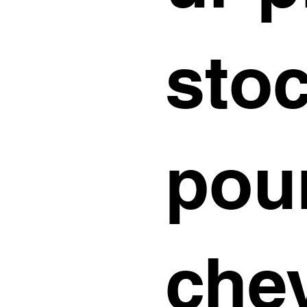
sto
pou
che