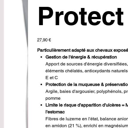
Protect
Prix
27,90 €
Particulièrement adapté aux chevaux exposés
Gestion de l'énergie & récupération
Apport de sources d'énergie diversifiées, 
éléments chélatés, antioxydants naturels
E et C
Protection de la muqueuse & préservation
Argile, baies d'argousier, polyphénols, p
pomme
Limite le risque d'apparition d'ulcères =
l'estomac
Fibres de luzerne en l'état, balance anio
en amidon (21 %), enrichi en magnésium