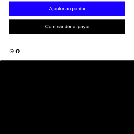
Ajouter au panier
Commander et payer
equifrancestock.com
une marque des Ets Tesson
31, route de la Mer - 76590 Belmesnil
info@equifrancestock.com
02 35 82 61 74
Restez informés
Nouveautés, promotions, ... tout ce que vous aimez
Email
*