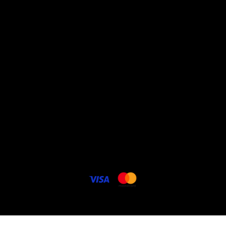
promos
à propos
Conditions générales de
vente
Politique vie privée
Livraison - frais de port
Contact
Cookie politique
FAQ
Carte cadeau électronique
© 2025 Lenencom.com. Potos DR