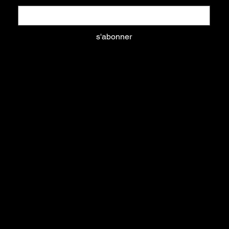
s'abonner
Oui, abonnez-moi à votre newsletter.
aliments
litières
équipements
nouveautés
soins