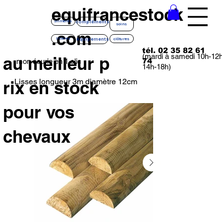
equifrancestock
compléments
aliments
soins
.com
équipements
litières
clôtures
tél. 02 35 82 61
(mardi à samedi 10h-12
au meilleur p
74
mon écurie en 1 clic
14h-18h)
Lisses longueur 3m diamètre 12cm
rix en stock
pour vos
chevaux