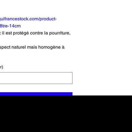
quifrancestock.com/product-
tre-14cm
 il est protégé contre la pourriture,
aspect naturel mais homogène à
r)
nier
ormés
payer
ce que vous aimez