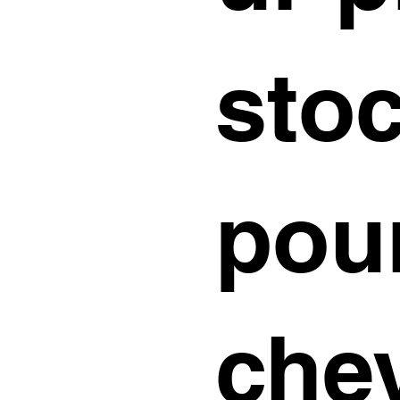
sto
pou
che