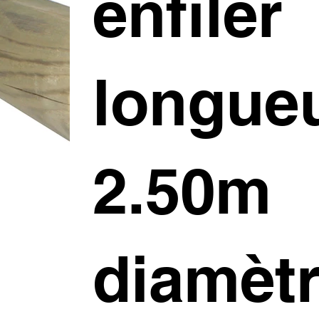
enfiler
longue
2.50m
diamètr