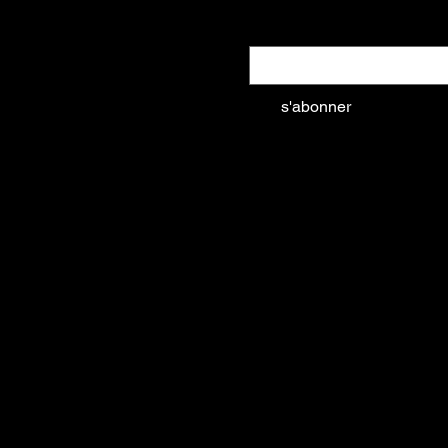
Email
*
des
s'abonner
Oui, abonnez-moi à votre 
la Mer
esnil
ncesto
74