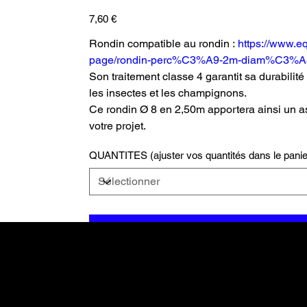
Prix
7,60 €
Rondin compatible au rondin :
https://www.e
page/rondin-perc%C3%A9-2m-diam%C3%A8
Son traitement classe 4 garantit sa durabilité :
les insectes et les champignons.
Ce rondin Ø 8 en 2,50m apportera ainsi un 
votre projet.
QUANTITES (ajuster vos quantités dans le panie
Ajouter au pa
Restez inf
ock.co
Commander et 
Nouveautés, promotions, ... tout 