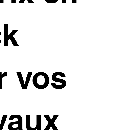
ck
r vos
vaux