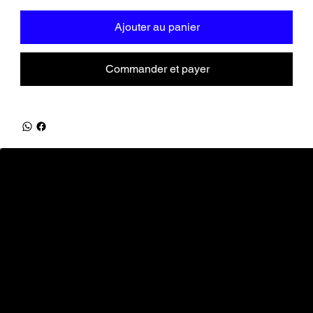
Ajouter au panier
Commander et payer
equifrancestock.com
une marque des Ets Tesson
31, route de la Mer - 76590 Belmesnil
info@equifrancestock.com
02 35 82 61 74
Restez informés
Nouveautés, promotions, ... tout ce que vous aimez