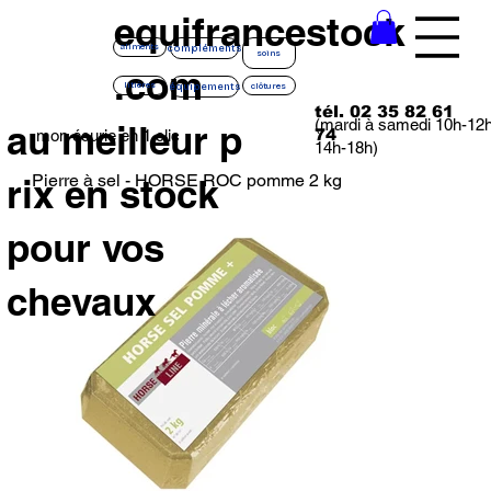
equifrancestock
compléments
aliments
soins
.com
équipements
litières
clôtures
tél. 02 35 82 61
(mardi à samedi 10h-12
au meilleur p
74
mon écurie en 1 clic
14h-18h)
Pierre à sel - HORSE ROC pomme 2 kg
rix en stock
pour vos
chevaux