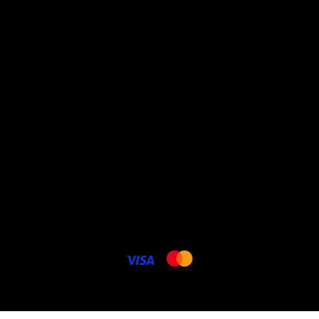
promos
à propos
Conditions générales de
vente
Politique vie privée
Livraison - frais de port
Contact
Cookie politique
FAQ
Carte cadeau électronique
© 2025 Lenencom.com. Potos DR