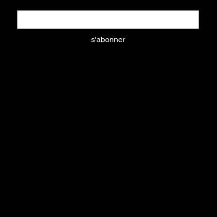
Email
*
s'abonner
Oui, abonnez-moi à votre newsletter.
aliments
litières
équipements
nouveautés
soins